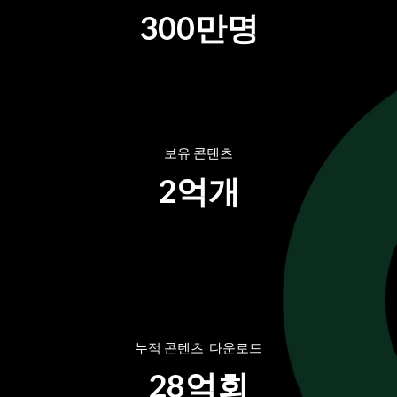
300만명
보유 콘텐츠
2억개
누적 
콘텐츠  다운로드
28억회